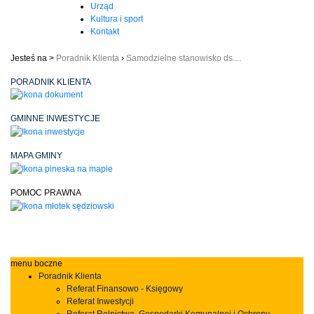
Urząd
Kultura i sport
Kontakt
Jesteś na >
Poradnik Klienta
›
Samodzielne stanowisko ds....
PORADNIK KLIENTA
GMINNE INWESTYCJE
MAPA GMINY
POMOC PRAWNA
menu boczne
Poradnik Klienta
Referat Finansowo - Księgowy
Referat Inwestycji
Referat Rolnictwa, Gospodarki Komunalnej i Ochrony