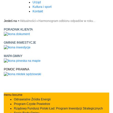
Urząd
Kultura i sport
Kontakt
Jesteś na >
Aktualności
›
Harmonogram odbioru odpadów w roku...
PORADNIK KLIENTA
GMINNE INWESTYCJE
MAPA GMINY
POMOC PRAWNA
menu boczne
Odnawialne Źródła Energii
Program Czyste Powietrze
Rządowy Fundusz Polski Ład: Program Inwestycji Strategicznych
Sesje Rady Gminy