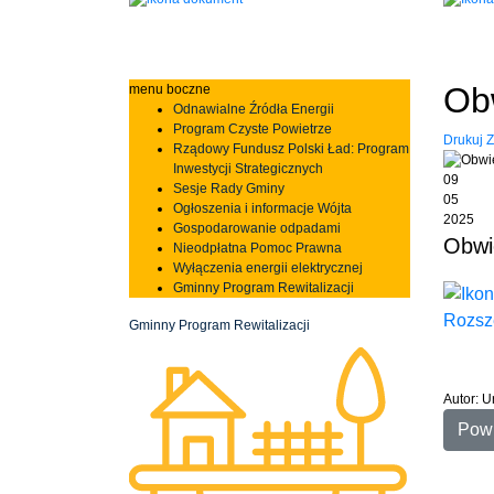
Ob
menu boczne
Odnawialne Źródła Energii
Program Czyste Powietrze
Drukuj
Z
Rządowy Fundusz Polski Ład: Program
Inwestycji Strategicznych
09
Sesje Rady Gminy
05
Ogłoszenia i informacje Wójta
2025
Gospodarowanie odpadami
Obwi
Nieodpłatna Pomoc Prawna
Wyłączenia energii elektrycznej
Gminny Program Rewitalizacji
Rozsze
Gminny Program Rewitalizacji
Autor: 
Pow