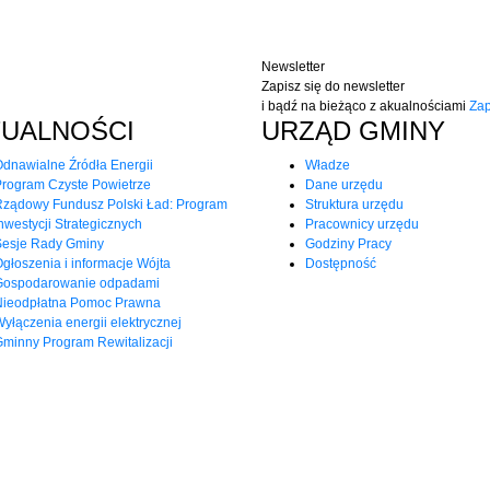
Newsletter
Zapisz się do newsletter
i bądź na bieżąco z akualnościami
Zap
TUALNOŚCI
URZĄD GMINY
dnawialne Źródła Energii
Władze
rogram Czyste Powietrze
Dane urzędu
Rządowy Fundusz Polski Ład: Program
Struktura urzędu
nwestycji Strategicznych
Pracownicy urzędu
Sesje Rady Gminy
Godziny Pracy
głoszenia i informacje Wójta
Dostępność
Gospodarowanie odpadami
Nieodpłatna Pomoc Prawna
yłączenia energii elektrycznej
minny Program Rewitalizacji