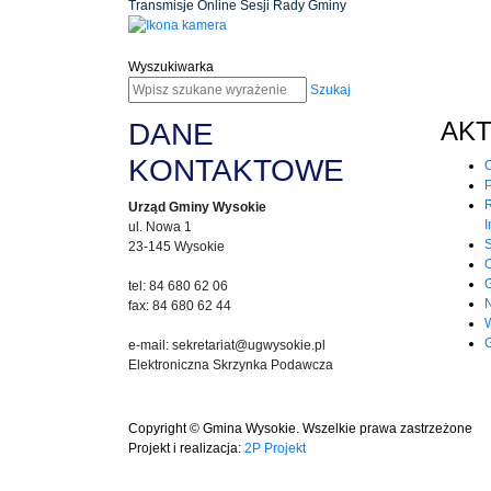
Transmisje Online Sesji Rady Gminy
Wyszukiwarka
Szukaj
AK
DANE
KONTAKTOWE
O
P
Urząd Gminy Wysokie
I
ul. Nowa 1
23-145 Wysokie
O
tel: 84 680 62 06
fax: 84 680 62 44
W
G
e-mail: sekretariat@ugwysokie.pl
Elektroniczna Skrzynka Podawcza
Copyright © Gmina Wysokie. Wszelkie prawa zastrzeżone
Projekt i realizacja:
2P Projekt